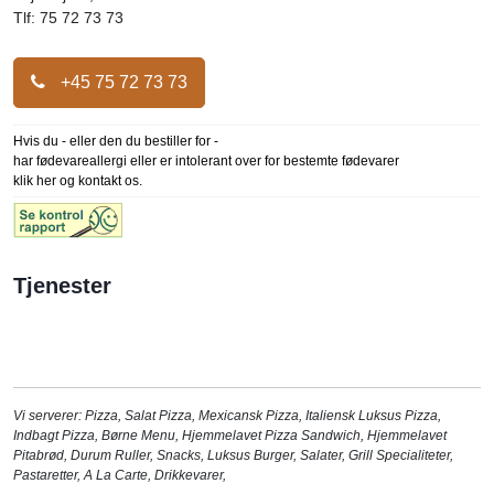
Tlf: 75 72 73 73
+45 75 72 73 73
Hvis du - eller den du bestiller for -
har fødevareallergi eller er intolerant over for bestemte fødevarer
klik her og kontakt os.
Tjenester
Vi serverer:
Pizza
,
Salat Pizza
,
Mexicansk Pizza
,
Italiensk Luksus Pizza
,
Indbagt Pizza
,
Børne Menu
,
Hjemmelavet Pizza Sandwich
,
Hjemmelavet
Pitabrød
,
Durum Ruller
,
Snacks
,
Luksus Burger
,
Salater
,
Grill Specialiteter
,
Pastaretter
,
A La Carte
,
Drikkevarer
,